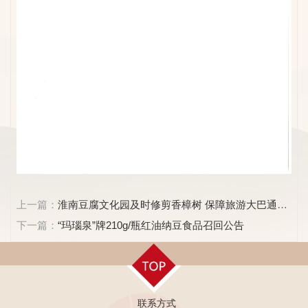
上一篇：
淮南豆腐文化园及时修剪香樟树 保障旅游大巴通行
顺畅
下一篇：
“玛瑙泉”牌210g/瓶红油纳豆食品召回公告
联系方式